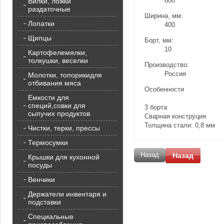
600
Вилки, ложки
раздаточные
Ширина, мм:
Лопатки
400
Щипцы
Борт, мм:
10
Картофелемялки,
толкушки, веселки
Производство:
Россия
Молотки, топорикидля
отбивания мяса
Особенности
Емкости для
специй,совки для
3 борта
сыпучих продуктов
Сварная конструция
Толщина стали: 0,8 мм
Чистки, терки, прессы
Термосумки
Назад
Назад
Крышки для кухонной
посуды
Венчики
Держатели инвентаря и
подставки
Специальные